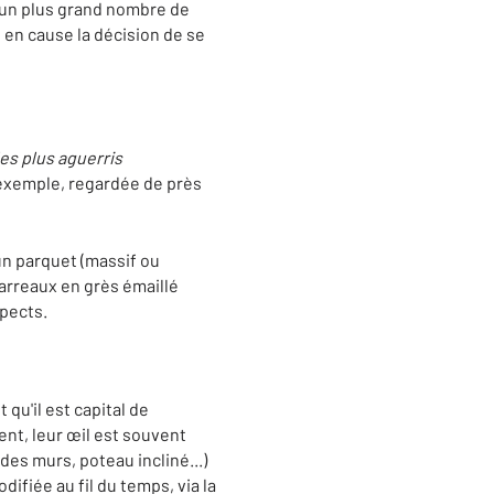
té un plus grand nombre de
 en cause la décision de se
les plus aguerris
r exemple, regardée de près
un parquet (massif ou
(carreaux en grès émaillé
spects.
qu'il est capital de
ent, leur œil est souvent
des murs, poteau incliné...)
ifiée au fil du temps, via la