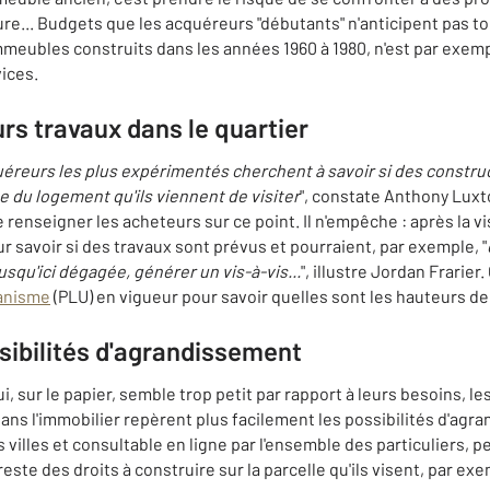
ure... Budgets que les acquéreurs "débutants" n'anticipent pas t
mmeubles construits dans les années 1960 à 1980, n'est par exem
ices.
turs travaux dans le quartier
cquéreurs les plus expérimentés cherchent à savoir si des constru
 du logement qu'ils viennent de visiter
", constate Anthony Luxt
renseigner les acheteurs sur ce point. Il n'empêche : après la vi
r savoir si des travaux sont prévus et pourraient, par exemple, "
usqu'ici dégagée, générer un vis-à-vis...
", illustre Jordan Frarie
banisme
(PLU) en vigueur pour savoir quelles sont les hauteurs de
ssibilités d'agrandissement
ui, sur le papier, semble trop petit par rapport à leurs besoins, l
ns l'immobilier repèrent plus facilement les possibilités d'agr
 villes et consultable en ligne par l'ensemble des particuliers,
l reste des droits à construire sur la parcelle qu'ils visent, par e