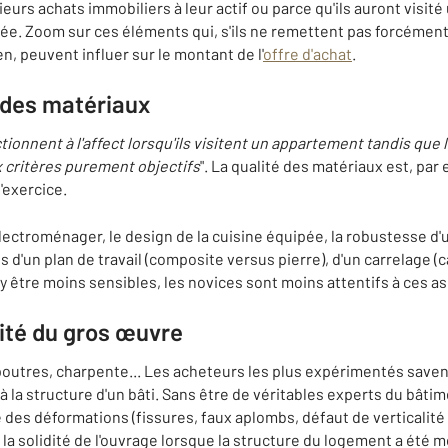
sieurs achats immobiliers à leur actif ou parce qu'ils auront visi
lée. Zoom sur ces éléments qui, s'ils ne remettent pas forcément
n, peuvent influer sur le montant de l'
offre d'achat
.
é des matériaux
ionnent à l'affect lorsqu'ils visitent un appartement tandis que 
 critères purement objectifs
". La qualité des matériaux est, pa
'exercice.
ectroménager, le design de la cuisine équipée, la robustesse d'
es d'un plan de travail (composite versus pierre), d'un carrelage 
 être moins sensibles, les novices sont moins attentifs à ces a
idité du gros œuvre
outres, charpente... Les acheteurs les plus expérimentés savent 
 à la structure d'un bâti. Sans être de véritables experts du bâtim
 des déformations (fissures, faux aplombs, défaut de verticalité 
la solidité de l'ouvrage lorsque la structure du logement a été mod