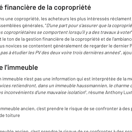
té financière de la copropriété
ans une copropriété, les acheteurs les plus intéressés réclament
semblées générales, "
D'une part pour s'assurer que la coproprié
 copropriétaires se comportent lorsqu'il y a des travaux à voter
e ton de la gestion financière de la copropriété et de l'ambianc
plus novices se contentent généralement de regarder le dernier 
t pas à étudier les PV des deux voire trois dernières années
", ajou
 de l'immeuble
n immeuble n'est pas une information qui est interprétée de la 
ovices retiendront, dans un immeuble haussmannien, le charme de
es inconvénients d'une mauvaise isolation
", résume Anthony Lux
mmeuble ancien, c'est prendre le risque de se confronter à des p
de toiture
uble ancien, c'est prendre le risque de se confronter à des prob