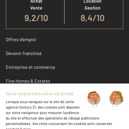
Achat
Location
Vente
Gestion
9,2
/
10
8,4/10
Offres d'emploi
Devenir franchisé
Entreprise et commerce
Fine Homes & Estates
À propos
International
Nous contacter