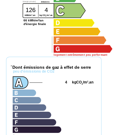
(énergie primaire)
émissions
126
4
2
2
kg CO
/m
.an
kWh/m
.an
2
66 kWh/m²/an
d'énergie finale
logement extrêmement peu performant
Dont émissions de gaz à effet de serre
*
peu d'émissions de CO2
4
kgCO
/m
.an
2
2