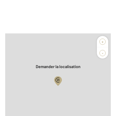
Afficher sur la carte :
+
Agence
Biens vendus
-
Demander la localisation
Vue globale
2
Surface totale : 12 m
À savoir