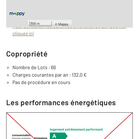
Taxe foncière : 111 €
Barèmes d'honoraires de l'agence
500 m
©
Mappy
Pour consulter les barèmes d'honoraires de l'agence,
cliquez ici
Copropriété
Nombre de Lots : 66
Charges courantes par an : 132,0 €
Pas de procédure en cours
Les performances énergétiques