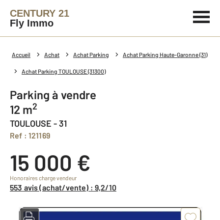
CENTURY 21
Fly Immo
Accueil
Achat
Achat Parking
Achat Parking Haute-Garonne (31)
Achat Parking TOULOUSE (31300)
Parking à vendre
2
12 m
TOULOUSE - 31
Ref : 121169
15 000 €
Honoraires charge vendeur
553 avis (achat/vente) : 9,2/10