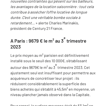
nouvelles contraintes qui pèsent sur les bailleurs,
les avantages de la location saisonnière : tout cela
contribue à assécher l’offre locative de longue
durée. C’est une véritable bombe sociale à
retardement…
» alerte Charles Marinakis,
président de Century 21 France.
e
A Paris : 9679 € le m² au 3
trimestre
2023
Le prix moyen au m² parisien est définitivement
installé sous le seuil des 10 000€, s’établissant
e
autour des 9679€ le m² au 3
trimestre 2023. Cet
ajustement seul est insuffisant pour permettre aux
acquéreurs de concrétiser leur projet : ils
réduisent considérablement la superficie des
biens achetés qui s’établit à 45,5m² en moyenne, un
niveau plancher jamais observé dans la Capitale.
Pour rappel, la surface moyenne était de 53,1m² en