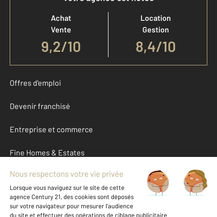
Achat
Location
Vente
Gestion
9,2
/
10
8,4/10
Offres d'emploi
Devenir franchisé
Entreprise et commerce
Fine Homes & Estates
À propos
International