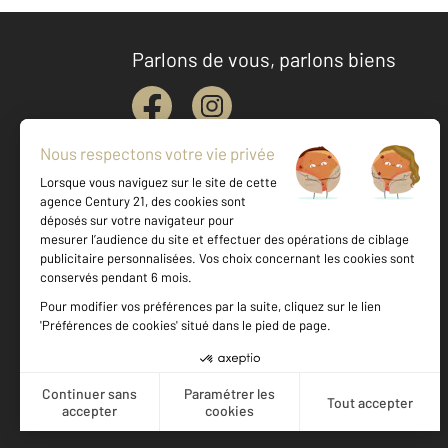
Parlons de vous, parlons biens
Votre agence est notée
Achat
Location
Vente
Gestion
9,2
/
10
8,4/10