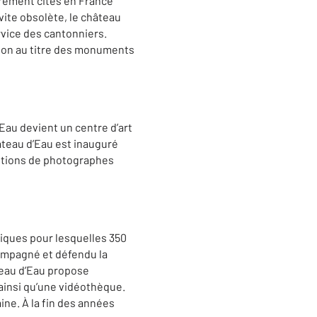
èrement cités en France
vite obsolète, le château
ervice des cantonniers.
ption au titre des monuments
’Eau devient un centre d’art
âteau d’Eau est inauguré
sitions de photographes
iques pour lesquelles 350
ccompagné et défendu la
teau d’Eau propose
ainsi qu’une vidéothèque.
ne. À la fin des années