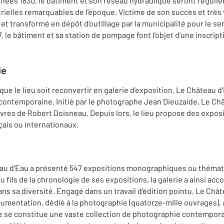
nnées 1830, le bâtiment et son réseau hydraulique seront réguli
trielles remarquables de l’époque. Victime de son succès et très 
 et transformé en dépôt d’outillage par la municipalité pour le s
, le bâtiment et sa station de pompage font l’objet d’une inscri
ie
que le lieu soit reconvertir en galerie d’exposition. Le Château d
contemporaine. Initié par le photographe Jean Dieuzaide, Le Ch
res de Robert Doisneau. Depuis lors, le lieu propose des expo
ais ou internationaux.
teau d’Eau a présenté 547 expositions monographiques ou thémat
u fils de la chronologie de ses expositions, la galerie a ainsi a
ns sa diversité. Engagé dans un travail d’édition pointu, Le Châ
mentation, dédié à la photographie (quatorze-mille ouvrages), 
ie se constitue une vaste collection de photographie contemporai